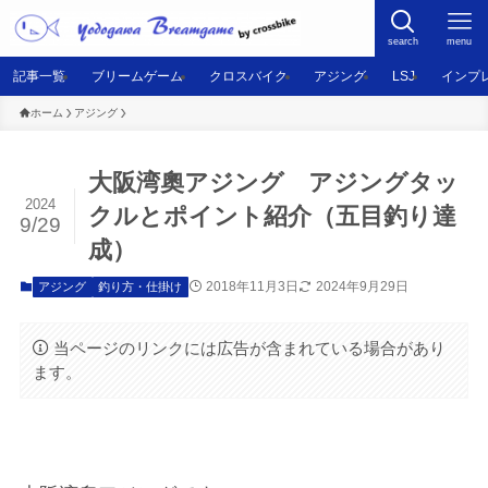
search
menu
記事一覧
ブリームゲーム
クロスバイク
アジング
LSJ
インプ
ホーム
アジング
大阪湾奧アジング アジングタッ
2024
クルとポイント紹介（五目釣り達
9/29
成）
2018年11月3日
2024年9月29日
アジング
釣り方・仕掛け
当ページのリンクには広告が含まれている場合があり
ます。