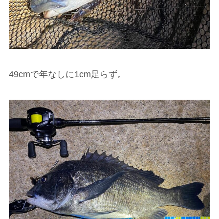
49cmで年なしに1cm足らず。