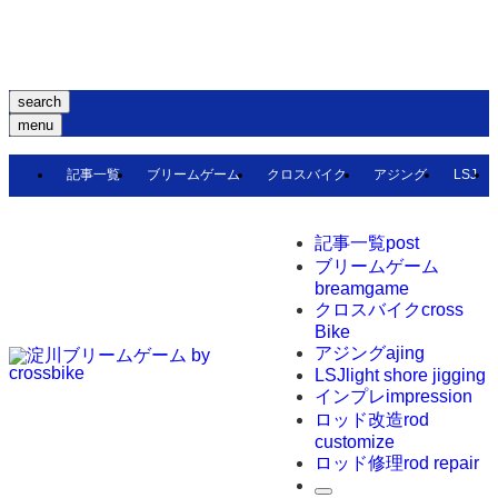
search
menu
記事一覧
ブリームゲーム
クロスバイク
アジング
LSJ
記事一覧
post
ブリームゲーム
breamgame
クロスバイク
cross
Bike
アジング
ajing
LSJ
light shore jigging
インプレ
impression
ロッド改造
rod
customize
ロッド修理
rod repair