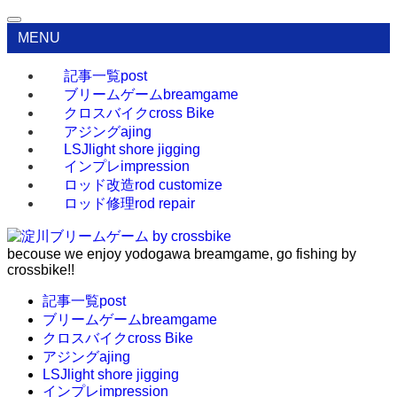
MENU
記事一覧
post
ブリームゲーム
breamgame
クロスバイク
cross Bike
アジング
ajing
LSJ
light shore jigging
インプレ
impression
ロッド改造
rod customize
ロッド修理
rod repair
becouse we enjoy yodogawa breamgame, go fishing by
crossbike!!
記事一覧
post
ブリームゲーム
breamgame
クロスバイク
cross Bike
アジング
ajing
LSJ
light shore jigging
インプレ
impression