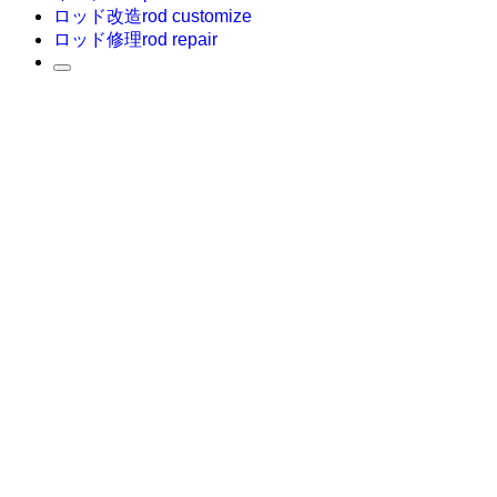
ロッド改造
rod customize
ロッド修理
rod repair