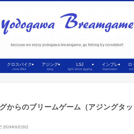
becouse we enjoy yodogawa breamgame, go fishing by crossbike!!
クロスバイク
アジング
LSJ
インプレ
ロ
cross Bike
ajing
light shore jigging
impression
rod
ングからのブリームゲーム（アジングタッ
2024年9月29日