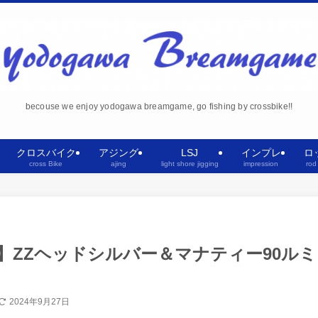
becouse we enjoy yodogawa breamgame, go fishing by crossbike!!
クロスバイク
アジング
LSJ
インプレ
ロ
cross Bike
ajing
light shore jigging
impression
rod
】ZZヘッドシルバー＆マナティー90ルミ
2024年9月27日