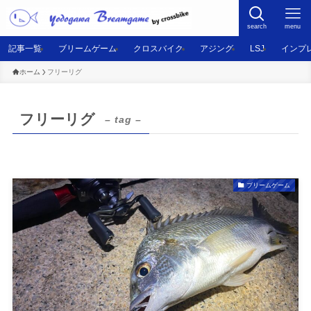
search
menu
記事一覧
ブリームゲーム
クロスバイク
アジング
LSJ
インプ
ホーム
フリーリグ
フリーリグ
– tag –
ブリームゲーム