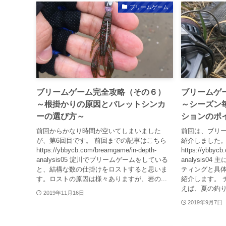
ブリームゲーム
ブリームゲーム完全攻略（その６）
ブリームゲ
～根掛かりの原因とバレットシンカ
～シーズン
ーの選び方～
ションのポ
前回からかなり時間が空いてしまいました
前回は、ブリ
が、第6回目です。 前回までの記事はこちら
紹介しました
https://ybbycb.com/breamgame/in-depth-
https://ybbycb
analysis05 淀川でブリームゲームをしている
analysis
と、結構な数の仕掛けをロストすると思いま
ティングと具
す。ロストの原因は様々ありますが、岩の...
紹介します。 
えば、夏の釣りと
2019年11月16日
2019年9月7日