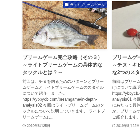
ライトブリームゲーム
ブリームゲーム完全攻略（その３）
ブリームゲ
～ライトブリームゲームの具体的な
～チヌ・キ
タックルとは？～
な2つのス
前回は、チヌを釣るためのパターンとブリー
前回はブリー
ムゲームとライトブリームゲームのスタイル
けについて説
について紹介しました。
https://ybbycb
https://ybbycb.com/breamgame/in-depth-
analysis
analysis02 今回はライトブリームゲームのタ
にあたって具
ックルについて説明していきます。 ライトブ
か、ブリームゲ
リームゲームに...
ご紹介します。.
2019年8月25日
2019年8月22日