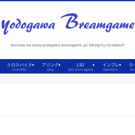
becouse we enjoy yodogawa breamgame, go fishing by crossbike!!
クロスバイク
アジング
LSJ
インプレ
ロ
cross Bike
ajing
light shore jigging
impression
rod