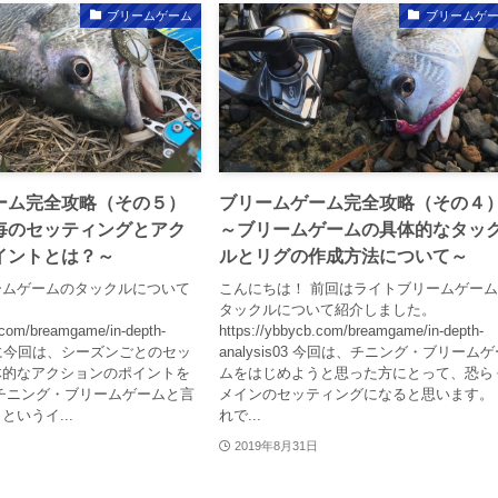
ブリームゲーム
ブリームゲ
ーム完全攻略（その５）
ブリームゲーム完全攻略（その４
毎のセッティングとアク
～ブリームゲームの具体的なタッ
イントとは？～
ルとリグの作成方法について～
ームゲームのタックルについて
こんにちは！ 前回はライトブリームゲー
。
タックルについて紹介しました。
.com/breamgame/in-depth-
https://ybbycb.com/breamgame/in-depth-
04 主に今回は、シーズンごとのセッ
analysis03 今回は、チニング・ブリーム
体的なアクションのポイントを
ムをはじめようと思った方にとって、恐ら
チニング・ブリームゲームと言
メインのセッティングになると思います。
いうイ...
れで...
2019年8月31日