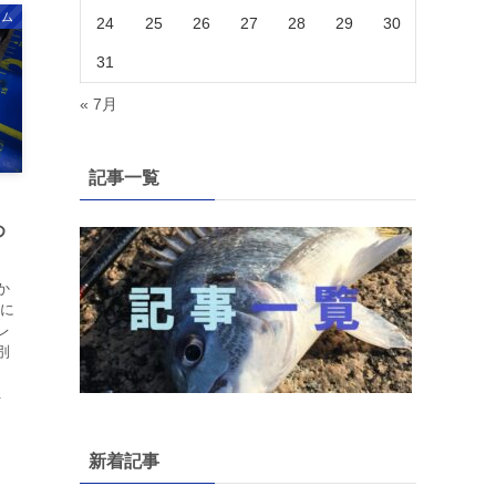
ーム
24
25
26
27
28
29
30
31
« 7月
記事一覧
）
め
か
的に
レ
別
す
.
新着記事