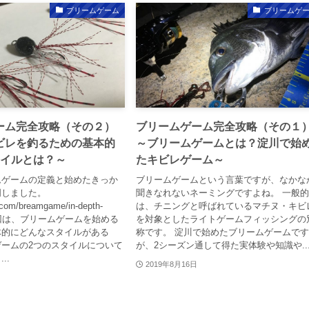
ブリームゲーム
ブリームゲ
ーム完全攻略（その２）
ブリームゲーム完全攻略（その１
ビレを釣るための基本的
～ブリームゲームとは？淀川で始
タイルとは？～
たキビレゲーム～
ムゲームの定義と始めたきっか
ブリームゲームという言葉ですが、なかな
明しました。
聞きなれないネーミングですよね。 一般
.com/breamgame/in-depth-
は、チニングと呼ばれているマチヌ・キビ
01 今回は、ブリームゲームを始める
を対象としたライトゲームフィッシングの
体的にどんなスタイルがある
称です。 淀川で始めたブリームゲームで
ームの2つのスタイルについて
が、2シーズン通して得た実体験や知識や..
..
2019年8月16日