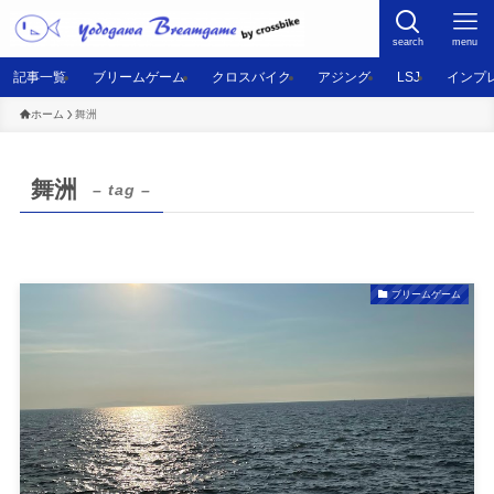
search
menu
記事一覧
ブリームゲーム
クロスバイク
アジング
LSJ
インプ
ホーム
舞洲
舞洲
– tag –
ブリームゲーム