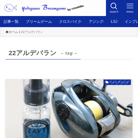
search
menu
記事一覧
ブリームゲーム
クロスバイク
アジング
LSJ
インプ
ホーム
22アルデバラン
22アルデバラン
– tag –
ベイトアジング