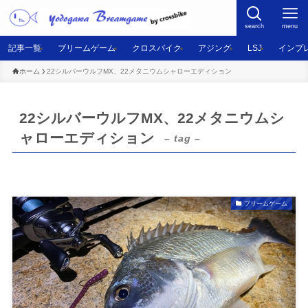
search
menu
記事一覧
ブリームゲーム
クロスバイク
アジング
LSJ
インプ
ホーム
22シルバーウルフMX、22メタニウムシャローエディション
22シルバーウルフMX、22メタニウムシ
ャローエディション
– tag –
ブリームゲーム