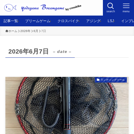
search
menu
記事一覧
ブリームゲーム
クロスバイク
アジング
LSJ
インプ
ホーム
2026年
6月
7日
2026年6月7日
– date –
ランディングツール