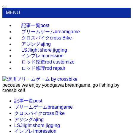
MENU
記事一覧
post
ブリームゲーム
breamgame
クロスバイク
cross Bike
アジング
ajing
LSJ
light shore jigging
インプレ
impression
ロッド改造
rod customize
ロッド修理
rod repair
becouse we enjoy yodogawa breamgame, go fishing by
crossbike!!
記事一覧
post
ブリームゲーム
breamgame
クロスバイク
cross Bike
アジング
ajing
LSJ
light shore jigging
インプレ
impression