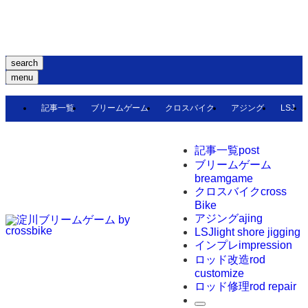
search
menu
記事一覧
ブリームゲーム
クロスバイク
アジング
LSJ
記事一覧
post
ブリームゲーム
breamgame
クロスバイク
cross
Bike
アジング
ajing
LSJ
light shore jigging
インプレ
impression
ロッド改造
rod
customize
ロッド修理
rod repair