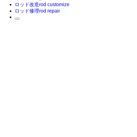
ロッド改造
rod customize
ロッド修理
rod repair