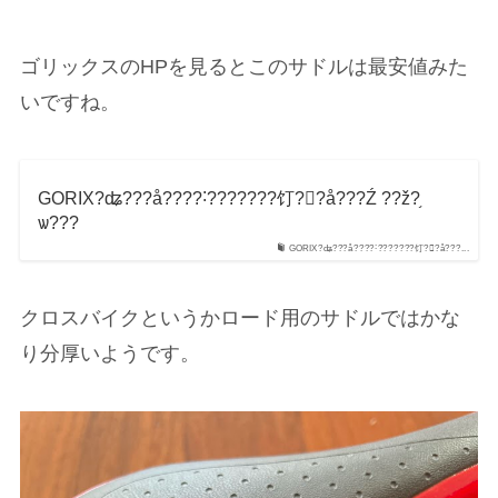
ゴリックスのHPを見るとこのサドルは最安値みた
いですね。
GORIX?ʥ???å????˸???????饤?󥷥?å???Ź ??ž?֥
ѡ???
GORIX?ʥ???å????˸???????饤?󥷥?å???...
クロスバイクというかロード用のサドルではかな
り分厚いようです。