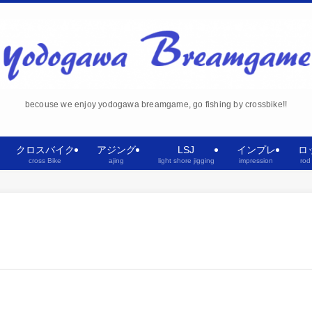
becouse we enjoy yodogawa breamgame, go fishing by crossbike!!
クロスバイク
アジング
LSJ
インプレ
ロ
cross Bike
ajing
light shore jigging
impression
rod