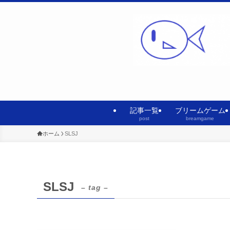
記事一覧
ブリームゲーム
post
breamgame
ホーム
SLSJ
SLSJ
– tag –