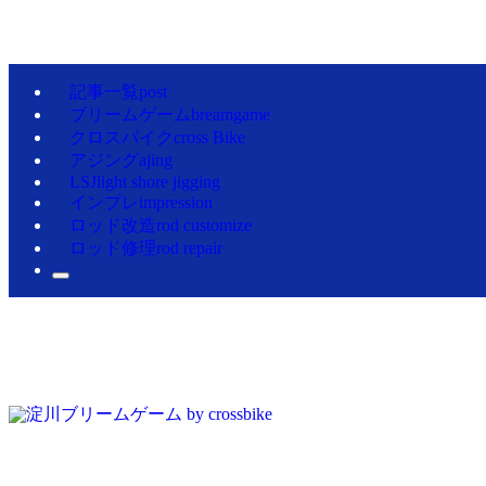
記事一覧
post
ブリームゲーム
breamgame
クロスバイク
cross Bike
アジング
ajing
LSJ
light shore jigging
インプレ
impression
ロッド改造
rod customize
ロッド修理
rod repair