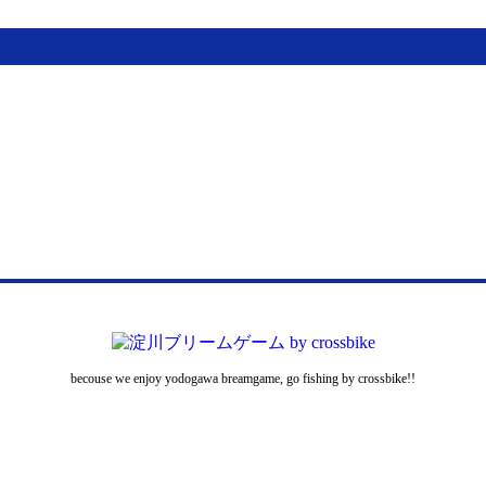
becouse we enjoy yodogawa breamgame, go fishing by crossbike!!