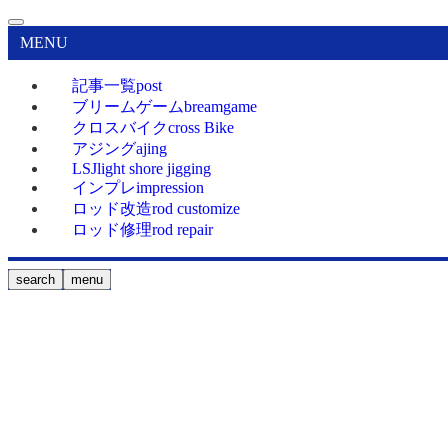
MENU
記事一覧
post
ブリームゲーム
breamgame
クロスバイク
cross Bike
アジング
ajing
LSJ
light shore jigging
インプレ
impression
ロッド改造
rod customize
ロッド修理
rod repair
search
menu