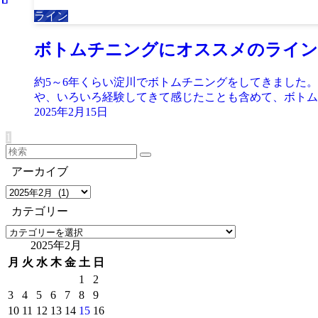
ライン
ボトムチニングにオススメのライン
約5～6年くらい淀川でボトムチニングをしてきました。
や、いろいろ経験してきて感じたことも含めて、ボトムチ
2025年2月15日
1
アーカイブ
ア
ー
カテゴリー
カ
カ
イ
2025年2月
テ
ブ
ゴ
月
火
水
木
金
土
日
リ
1
2
ー
3
4
5
6
7
8
9
10
11
12
13
14
15
16