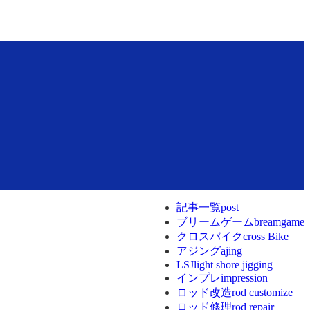
記事一覧
post
ブリームゲーム
breamgame
クロスバイク
cross Bike
アジング
ajing
LSJ
light shore jigging
インプレ
impression
ロッド改造
rod customize
ロッド修理
rod repair