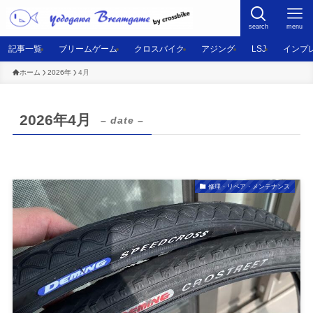
search
menu
記事一覧
ブリームゲーム
クロスバイク
アジング
LSJ
インプ
ホーム
2026年
4月
2026年4月
– date –
修理・リペア・メンテナンス