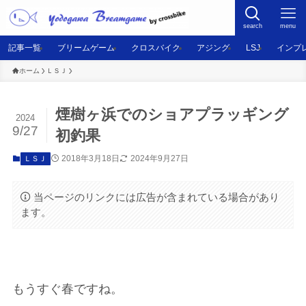
search
menu
記事一覧
ブリームゲーム
クロスバイク
アジング
LSJ
インプ
ホーム
ＬＳＪ
煙樹ヶ浜でのショアプラッギング
2024
9/27
初釣果
2018年3月18日
2024年9月27日
ＬＳＪ
当ページのリンクには広告が含まれている場合があり
ます。
もうすぐ春ですね。