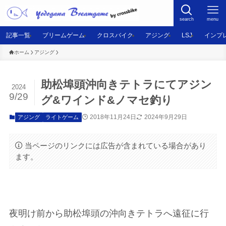
search
menu
記事一覧
ブリームゲーム
クロスバイク
アジング
LSJ
インプ
ホーム
アジング
助松埠頭沖向きテトラにてアジン
2024
9/29
グ&ワインド&ノマセ釣り
2018年11月24日
2024年9月29日
アジング
ライトゲーム
当ページのリンクには広告が含まれている場合があり
ます。
夜明け前から助松埠頭の沖向きテトラへ遠征に行