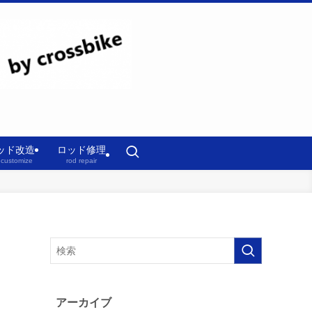
ッド改造
ロッド修理
 customize
rod repair
？
アーカイブ