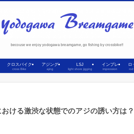
becouse we enjoy yodogawa breamgame, go fishing by crossbike!!
クロスバイク
アジング
LSJ
インプレ
ロ
cross Bike
ajing
light shore jigging
impression
rod
における激渋な状態でのアジの誘い方は