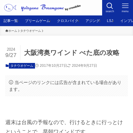
search
menu
記事一覧
ブリームゲーム
クロスバイク
アジング
LSJ
インプ
ホーム
タチウオゲーム
2024
大阪湾奥ワインド べた底の攻略
9/27
2017年10月27日
2024年9月27日
タチウオゲーム
当ページのリンクには広告が含まれている場合があり
ます。
週末は台風の予報なので、行けるときに行っとけ
ということで、早朝ワインドです。