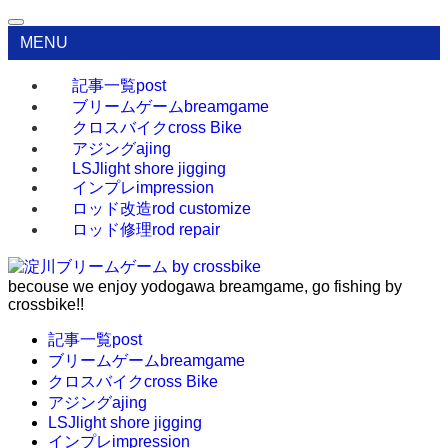
MENU
記事一覧
post
ブリームゲーム
breamgame
クロスバイク
cross Bike
アジング
ajing
LSJ
light shore jigging
インプレ
impression
ロッド改造
rod customize
ロッド修理
rod repair
becouse we enjoy yodogawa breamgame, go fishing by
crossbike!!
記事一覧
post
ブリームゲーム
breamgame
クロスバイク
cross Bike
アジング
ajing
LSJ
light shore jigging
インプレ
impression