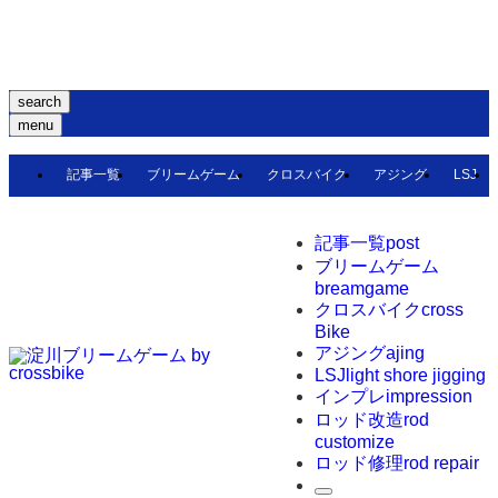
search
menu
記事一覧
ブリームゲーム
クロスバイク
アジング
LSJ
記事一覧
post
ブリームゲーム
breamgame
クロスバイク
cross
Bike
アジング
ajing
LSJ
light shore jigging
インプレ
impression
ロッド改造
rod
customize
ロッド修理
rod repair