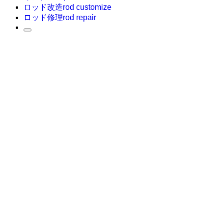
ロッド改造
rod customize
ロッド修理
rod repair