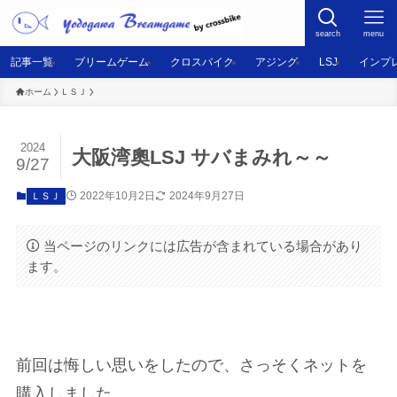
search
menu
記事一覧
ブリームゲーム
クロスバイク
アジング
LSJ
インプ
ホーム
ＬＳＪ
2024
大阪湾奧LSJ サバまみれ～～
9/27
2022年10月2日
2024年9月27日
ＬＳＪ
当ページのリンクには広告が含まれている場合があり
ます。
前回は悔しい思いをしたので、さっそくネットを
購入しました。