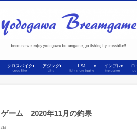
becouse we enjoy yodogawa breamgame, go fishing by crossbike!!
クロスバイク
アジング
LSJ
インプレ
ロ
cross Bike
ajing
light shore jigging
impression
rod
ーム 2020年11月の釣果
月2日