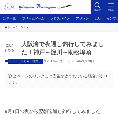
search
menu
記事一覧
ブリームゲーム
クロスバイク
アジング
LSJ
インプ
ホーム
ＬＳＪ
大阪湾で夜通し釣行してみまし
2024
9/28
た！神戸～淀川～助松埠頭
2017年9月2日
2024年9月28日
ＬＳＪ
サビキ・餌釣り
当ページのリンクには広告が含まれている場合があり
ます。
9月1日の夜から翌朝迄通し釣行してみました。