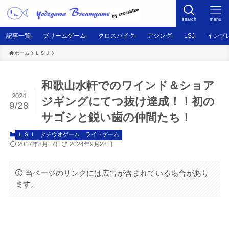
search
menu
記事一覧
ブリームゲーム
クロスバイク
アジング
LSJ
インプ
ホーム
ＬＳＪ
和歌山水軒でのワインド＆ショア
2024
ジギングにてつ抜け達成！！初の
9/28
サゴシと鋭い歯の仲間たち！
ＬＳＪ
タチウオゲーム
ライトゲーム
2017年8月17日
2024年9月28日
当ページのリンクには広告が含まれている場合があり
ます。