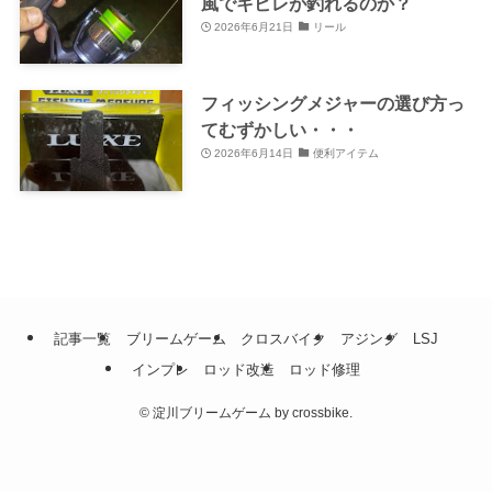
風でキビレが釣れるのか？
2026年6月21日
リール
フィッシングメジャーの選び方っ
てむずかしい・・・
2026年6月14日
便利アイテム
記事一覧
ブリームゲーム
クロスバイク
アジング
LSJ
インプレ
ロッド改造
ロッド修理
©
淀川ブリームゲーム by crossbike.