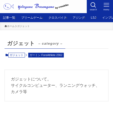
search
menu
記事一覧
ブリームゲーム
クロスバイク
アジング
LSJ
インプ
ホーム
ガジェット
ガジェット
– category –
ガジェット
ガーミン ForeAthlete 230J
ガジェットについて。
サイクルコンピューター、ランニングウォッチ、
カメラ等