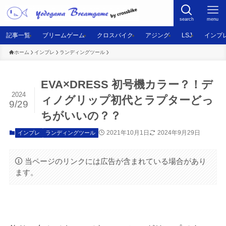
search
menu
記事一覧
ブリームゲーム
クロスバイク
アジング
LSJ
インプ
ホーム
インプレ
ランディングツール
EVA×DRESS 初号機カラー？！デ
2024
ィノグリップ初代とラプターどっ
9/29
ちがいいの？？
2021年10月1日
2024年9月29日
インプレ
ランディングツール
当ページのリンクには広告が含まれている場合があり
ます。