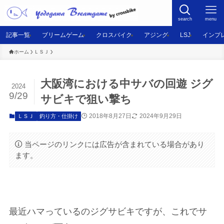
search
menu
記事一覧
ブリームゲーム
クロスバイク
アジング
LSJ
インプ
ホーム
ＬＳＪ
大阪湾における中サバの回遊 ジグ
2024
9/29
サビキで狙い撃ち
2018年8月27日
2024年9月29日
ＬＳＪ
釣り方・仕掛け
当ページのリンクには広告が含まれている場合があり
ます。
最近ハマっているのジグサビキですが、これでサ