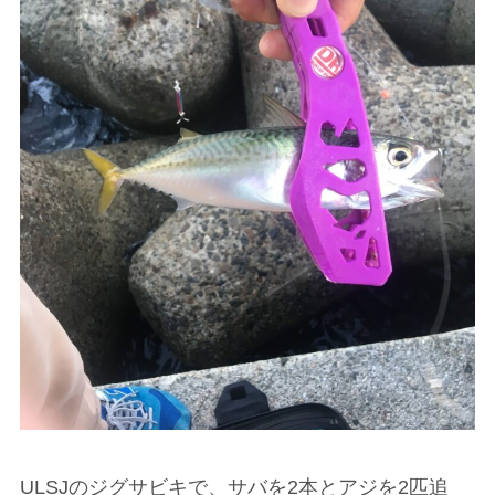
ULSJのジグサビキで、サバを2本とアジを2匹追