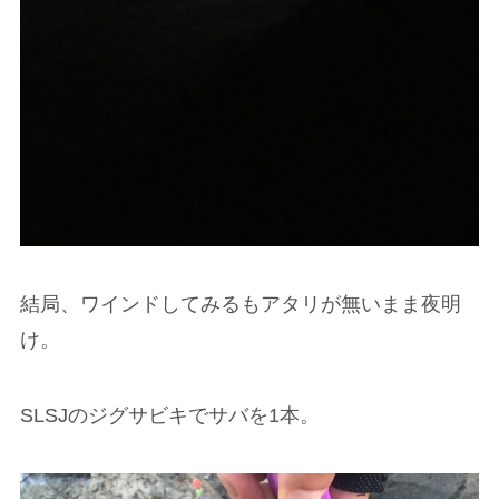
結局、ワインドしてみるもアタリが無いまま夜明
け。
SLSJのジグサビキでサバを1本。