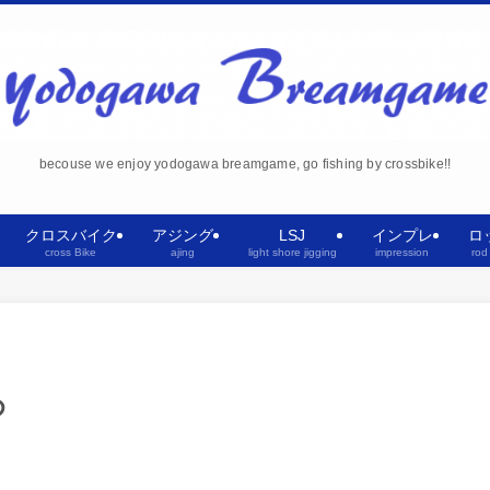
becouse we enjoy yodogawa breamgame, go fishing by crossbike!!
クロスバイク
アジング
LSJ
インプレ
ロ
cross Bike
ajing
light shore jigging
impression
rod
め