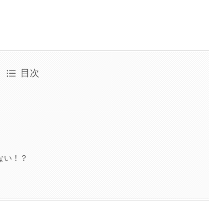
目次
ない！？