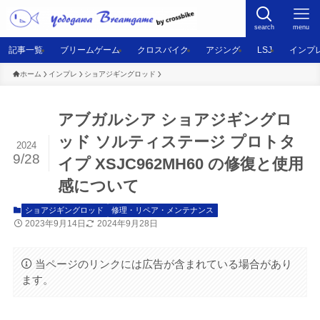
search
menu
記事一覧
ブリームゲーム
クロスバイク
アジング
LSJ
インプ
ホーム
インプレ
ショアジギングロッド
アブガルシア ショアジギングロ
ッド ソルティステージ プロトタ
2024
9/28
イプ XSJC962MH60 の修復と使用
感について
ショアジギングロッド
修理・リペア・メンテナンス
2023年9月14日
2024年9月28日
当ページのリンクには広告が含まれている場合があり
ます。